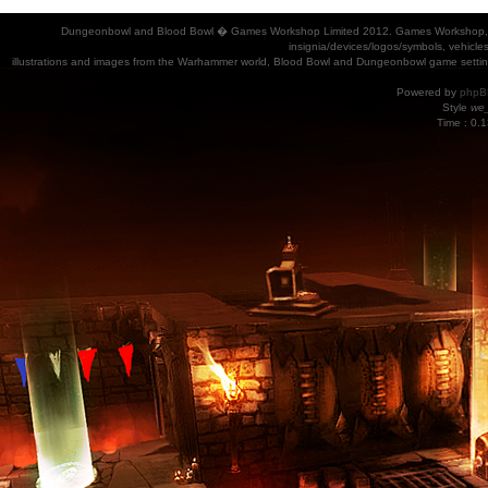
Dungeonbowl and Blood Bowl � Games Workshop Limited 2012. Games Workshop, Dung
insignia/devices/logos/symbols, vehicle
illustrations and images from the Warhammer world, Blood Bowl and Dungeonbowl game settin
Powered by
phpB
Style
we_
Time : 0.1