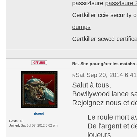
passit4sure
pass4sure 
Certkiller ccie security
dumps
Certkiller scwcd certif
Re: Site pour gérer les matchs 
Sat Sep 20, 2014 6:4
Salut à tous,
Bowllywood lance sa
Rejoignez nous et d
ricoud
Le roule mort a
Posts:
16
De l'argent et 
Joined:
Sat Jul 07, 2012 5:02 pm
joueurs