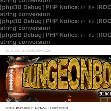
string conversion
[phpBB Debug] PHP Notice
: in file
[ROO
string conversion
[phpBB Debug] PHP Notice
: in file
[ROO
string conversion
[phpBB Debug] PHP Notice
: in file
[ROO
string conversion
It is currently Sat Aug 08, 2026 5:22 pm
F
Jump to:
Board index
»
FRANCAIS
»
Forum général