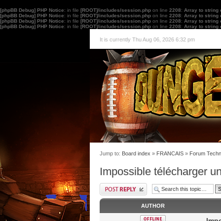
[phpBB Debug] PHP Notice
: in file
[ROOT]/includes/session.php
on line
2208
:
Array to string
[phpBB Debug] PHP Notice
: in file
[ROOT]/includes/session.php
on line
2208
:
Array to string
[phpBB Debug] PHP Notice
: in file
[ROOT]/includes/session.php
on line
2208
:
Array to string
[phpBB Debug] PHP Notice
: in file
[ROOT]/includes/session.php
on line
2208
:
Array to string
It is currently Thu Aug 06, 2026 6:32 pm
Jump to:
Board index
»
FRANCAIS
»
Forum Techn
Impossible télécharger un
AUTHOR
Impo