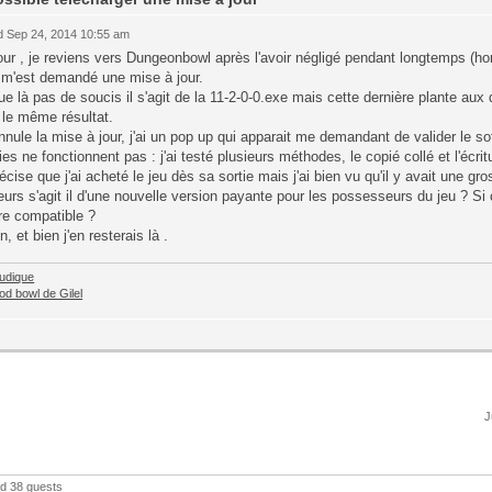
 Sep 24, 2014 10:55 am
ur , je reviens vers Dungeonbowl après l'avoir négligé pendant longtemps (h
l m'est demandé une mise à jour.
e là pas de soucis il s'agit de la 11-2-0-0.exe mais cette dernière plante aux d
 le même résultat.
annule la mise à jour, j'ai un pop up qui apparait me demandant de valider le s
ies ne fonctionnent pas : j'ai testé plusieurs méthodes, le copié collé et l'écrit
écise que j'ai acheté le jeu dès sa sortie mais j'ai bien vu qu'il y avait une gr
leurs s'agit il d'une nouvelle version payante pour les possesseurs du jeu ? Si
re compatible ?
n, et bien j'en resterais là .
eludique
od bowl de Gilel
J
nd 38 guests