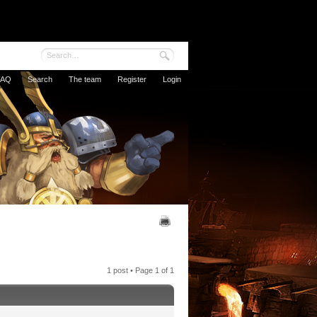
FAQ
Search
The team
Register
Login
1 post • Page
1
of
1