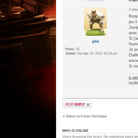
Wed
Bonjo
jeu i
Jusqu
avec
Si j'
gilel
fourn
Posts:
33
Je pr
Joined:
Sun Apr 15, 2012 10:29 pm
D'ail
enco
Si no
le gil
Le blo
Return to Forum Technique
WHO IS ONLINE
Users browsing this forum: No registered users a