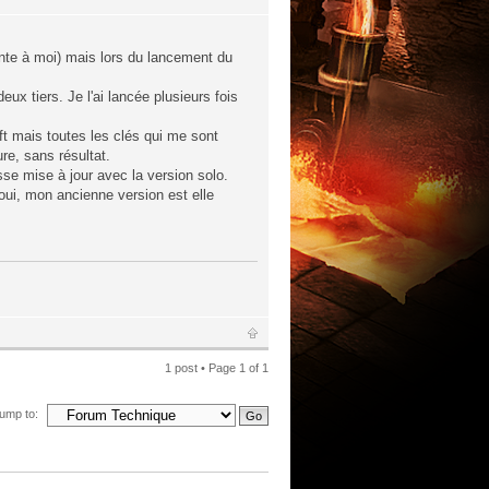
onte à moi) mais lors du lancement du
eux tiers. Je l'ai lancée plusieurs fois
oft mais toutes les clés qui me sont
ure, sans résultat.
osse mise à jour avec la version solo.
 oui, mon ancienne version est elle
1 post • Page
1
of
1
ump to: