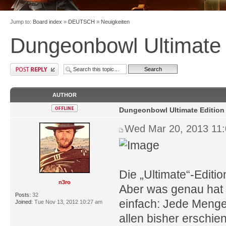
Jump to:
Board index
»
DEUTSCH
»
Neuigkeiten
Dungeonbowl Ultimate E
AUTHOR
Dungeonbowl Ultimate Edition j
Wed Mar 20, 2013 11
Die „Ultimate“-Editi
n3ro
Aber was genau hat d
Posts:
32
einfach: Jede Menge
Joined:
Tue Nov 13, 2012 10:27 am
allen bisher erschi