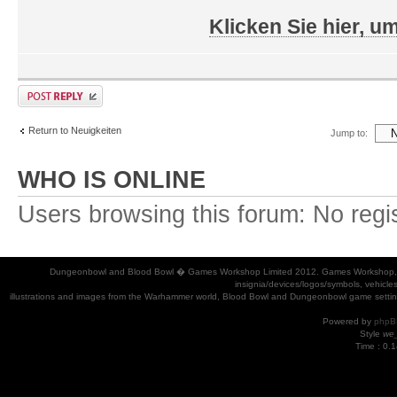
Klicken Sie hier, u
Return to Neuigkeiten
Jump to:
WHO IS ONLINE
Users browsing this forum: No regi
Dungeonbowl and Blood Bowl � Games Workshop Limited 2012. Games Workshop, Dung
insignia/devices/logos/symbols, vehicle
illustrations and images from the Warhammer world, Blood Bowl and Dungeonbowl game settin
Powered by
phpB
Style
we_
Time : 0.1