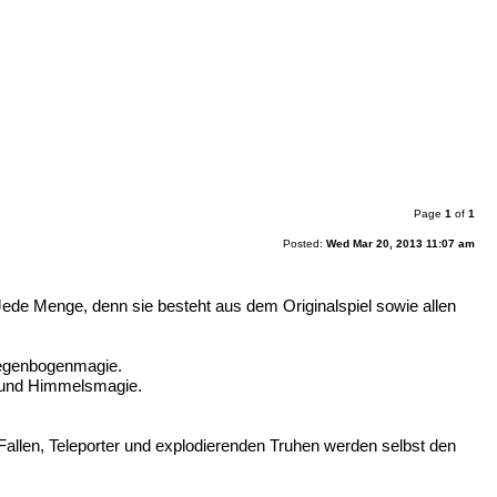
Page
1
of
1
Posted:
Wed Mar 20, 2013 11:07 am
: Jede Menge, denn sie besteht aus dem Originalspiel sowie allen
Regenbogenmagie.
 und Himmelsmagie.
n Fallen, Teleporter und explodierenden Truhen werden selbst den