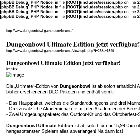
[phpBB Debug] PHP Notice
: in file
[ROOT]/includes/session.php
on line
2
[phpBB Debug] PHP Notice
: in file
[ROOT]/includes/session.php
on line
2
[phpBB Debug] PHP Notice
: in file
[ROOT]/includes/session.php
on line
2
[phpBB Debug] PHP Notice
: in file
[ROOT]/includes/session.php
on line
2
http://www.dungeonbowl-game.com/forums/
Dungeonbowl Ultimate Edition jetzt verfügbar!
http://www.dungeonbowl-game.com/forums/viewtopic.php?f=23&t=1349
Dungeonbowl Ultimate Edition jetzt verfügbar!
by
n3ro
Die „Ultimate“-Edition von
Dungeonbowl
ist ab sofort erhältlich
bisher erschienenen DLC-Paketen und enthält somit:
- Das Hauptpaket, welches die Standarddungeons und drei Mann
- Drei zusätzliche Akademiepakete mit den Akademien der Ber
- Zwei Umgebungspakete: das Outdoor-Kit und das Oktoberfest-Sp
Dungeonbowl Ultimate Edition
ist ab sofort für nur 15,99 € im 
hartgesottensten Spielern alles abverlangen! Na dann los!