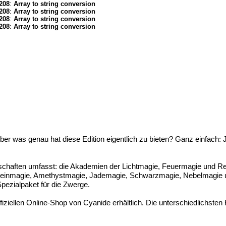
208
:
Array to string conversion
208
:
Array to string conversion
208
:
Array to string conversion
208
:
Array to string conversion
! Aber was genau hat diese Edition eigentlich zu bieten? Ganz einfach
schaften umfasst: die Akademien der Lichtmagie, Feuermagie und 
nsteinmagie, Amethystmagie, Jademagie, Schwarzmagie, Nebelmagie
ezialpaket für die Zwerge.
offiziellen Online-Shop von Cyanide erhältlich. Die unterschiedlichste