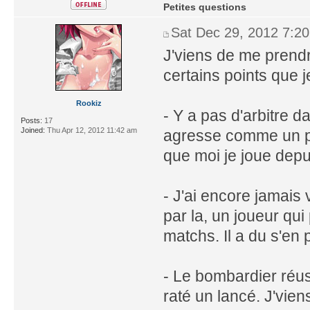
Petites questions
Sat Dec 29, 2012 7:2
J'viens de me prendr
certains points que j
Rookiz
- Y a pas d'arbitre d
Posts:
17
Joined:
Thu Apr 12, 2012 11:42 am
agresse comme un po
que moi je joue depui
- J'ai encore jamais 
par la, un joueur qui
matchs. Il a du s'en 
- Le bombardier réuss
raté un lancé. J'vien