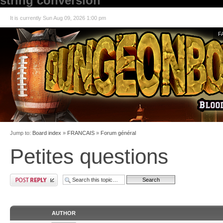
string conversion
It is currently Sun Aug 09, 2026 1:00 pm
F
Jump to:
Board index
»
FRANCAIS
»
Forum général
Petites questions
AUTHOR