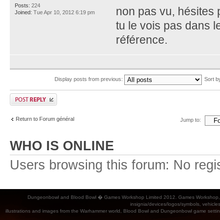
Posts:
224
non pas vu, hésites 
Joined:
Tue Apr 10, 2012 6:19 pm
tu le vois pas dans l
référence.
Display posts from previous:
Sort 
Return to Forum général
Jump to:
WHO IS ONLINE
Users browsing this forum: No regi
Dungeonbowl and Blood Bowl � Games Workshop Limited 2012. Games Workshop, Dung
insignia/devices/logos/symbols, vehicle
illustrations and images from the Warhammer world, Blood Bowl and Dungeonbowl game settin