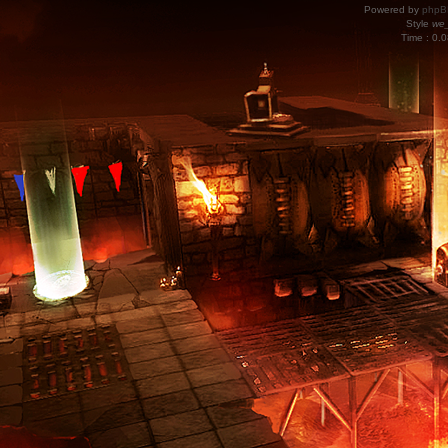
Powered by
phpB
Style
we_
Time : 0.0